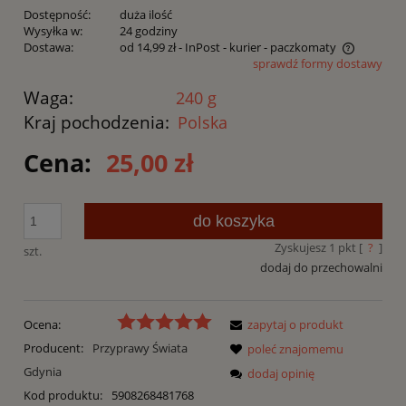
Dostępność:
duża ilość
Wysyłka w:
24 godziny
Dostawa:
od 14,99 zł
- InPost - kurier - paczkomaty
sprawdź formy dostawy
Cena nie zawiera ewentualnych kosztów płatności
Waga:
240 g
Kraj pochodzenia:
Polska
Cena:
25,00 zł
do koszyka
Zyskujesz
1
pkt [
?
]
szt.
dodaj do przechowalni
Ocena:
zapytaj o produkt
Producent:
Przyprawy Świata
poleć znajomemu
Gdynia
dodaj opinię
Kod produktu:
5908268481768