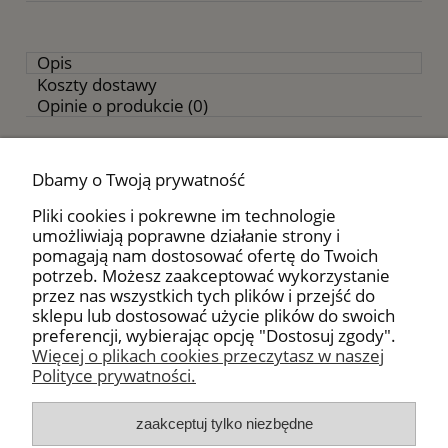
Opis
Koszty dostawy
Opinie o produkcie (0)
Składniki:
papryka słodka, pieprz czarny, chili,
czosnek, pomidory, sól morska.
Dbamy o Twoją prywatność
Kurczak pieczony po polsku:
Kurczaka myjemy,
Pliki cookies i pokrewne im technologie
osuszamy i polewamy oliwą. Nacieramy przyprawą
umożliwiają poprawne działanie strony i
i skrapiamy cytryną. Kurczaka nadziewamy
pomagają nam dostosować ofertę do Twoich
plastrami cytryny i pieczemy w piekarniku na
potrzeb. Możesz zaakceptować wykorzystanie
blasze w temp. 180 C przez 1,5 godz. co 15 min.
przez nas wszystkich tych plików i przejść do
podlewając go wytopionym tłuszczem.
sklepu lub dostosować użycie plików do swoich
preferencji, wybierając opcję "Dostosuj zgody".
Więcej o plikach cookies przeczytasz w naszej
Polityce prywatności.
Moje konto
zaakceptuj tylko niezbędne