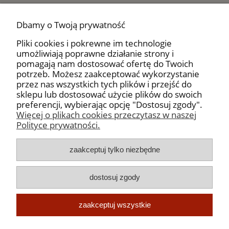
Zarejestruj się
Dbamy o Twoją prywatność
Otrzymasz liczne dodatkowe korzyści:
Pliki cookies i pokrewne im technologie
podgląd statusu realizacji zamówień
umożliwiają poprawne działanie strony i
podgląd historii zakupów
pomagają nam dostosować ofertę do Twoich
brak konieczności wprowadzania swoich danych przy kolejnych
potrzeb. Możesz zaakceptować wykorzystanie
zakupach
przez nas wszystkich tych plików i przejść do
możliwość otrzymania rabatów i kuponów promocyjnych
sklepu lub dostosować użycie plików do swoich
preferencji, wybierając opcję "Dostosuj zgody".
zarejestruj się
Więcej o plikach cookies przeczytasz w naszej
Polityce prywatności.
Moje konto
zaakceptuj tylko niezbędne
Płatności, dostawa i zwroty
dostosuj zgody
Informacje
zaakceptuj wszystkie
O nas