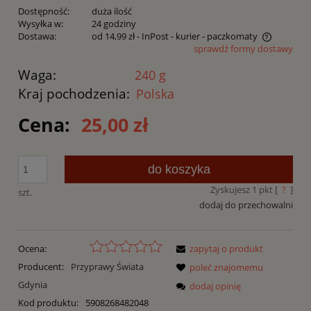
Dostępność:
duża ilość
Wysyłka w:
24 godziny
Dostawa:
od 14,99 zł
- InPost - kurier - paczkomaty
sprawdź formy dostawy
Cena nie zawiera ewentualnych kosztów płatności
Waga:
240 g
Kraj pochodzenia:
Polska
Cena:
25,00 zł
do koszyka
Zyskujesz
1
pkt [
?
]
szt.
dodaj do przechowalni
Ocena:
zapytaj o produkt
Producent:
Przyprawy Świata
poleć znajomemu
Gdynia
dodaj opinię
Kod produktu:
5908268482048