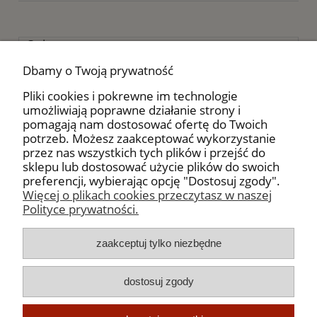
Opis
Koszty dostawy
Dbamy o Twoją prywatność
Opinie o produkcie (0)
Pliki cookies i pokrewne im technologie
Składniki
:
umożliwiają poprawne działanie strony i
pomagają nam dostosować ofertę do Twoich
Papryka, czosnek, cebula, pieprz czarny, gorczyca,
potrzeb. Możesz zaakceptować wykorzystanie
cząber, majeranek, kolendra, rozmaryn, tymianek,
przez nas wszystkich tych plików i przejść do
sól morska.
sklepu lub dostosować użycie plików do swoich
preferencji, wybierając opcję "Dostosuj zgody".
Więcej o plikach cookies przeczytasz w naszej
Polityce prywatności.
Moje konto
zaakceptuj tylko niezbędne
Płatności, dostawa i zwroty
dostosuj zgody
Informacje