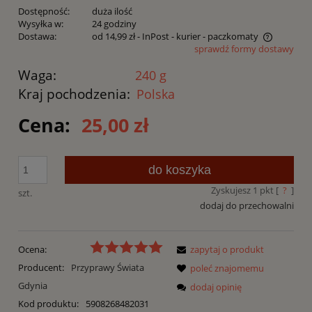
Dostępność:
duża ilość
Wysyłka w:
24 godziny
Dostawa:
od 14,99 zł
- InPost - kurier - paczkomaty
sprawdź formy dostawy
Cena nie zawiera ewentualnych kosztów płatności
Waga:
240 g
Kraj pochodzenia:
Polska
Cena:
25,00 zł
do koszyka
Zyskujesz
1
pkt [
?
]
szt.
dodaj do przechowalni
Ocena:
zapytaj o produkt
Producent:
Przyprawy Świata
poleć znajomemu
Gdynia
dodaj opinię
Kod produktu:
5908268482031