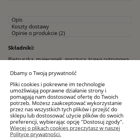
Opis
Koszty dostawy
Opinie o produkcie (2)
Składniki:
Pietruszka, majeranek, gorczyca, trawa cytrynowa,
bazylia, estragon, czosnek, cebula, oregano,
koperek, marchew, papryka słodka, pieprz czarny,
Dbamy o Twoją prywatność
kurkuma, sól morska.
Pliki cookies i pokrewne im technologie
Przepis na sos:
umożliwiają poprawne działanie strony i
pomagają nam dostosować ofertę do Twoich
3 łyżeczki dodać do 0,25 l śmietany, jogurtu lub
potrzeb. Możesz zaakceptować wykorzystanie
oliwy z oliwek a następnie doprawić łyżeczką
przez nas wszystkich tych plików i przejść do
majonezu.
sklepu lub dostosować użycie plików do swoich
preferencji, wybierając opcję "Dostosuj zgody".
Więcej o plikach cookies przeczytasz w naszej
Polityce prywatności.