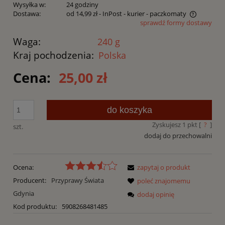
Wysyłka w:
24 godziny
Dostawa:
od 14,99 zł
- InPost - kurier - paczkomaty
sprawdź formy dostawy
Cena nie zawiera ewentualnych kosztów płatności
Waga:
240 g
Kraj pochodzenia:
Polska
Cena:
25,00 zł
do koszyka
Zyskujesz
1
pkt [
?
]
szt.
dodaj do przechowalni
Ocena:
zapytaj o produkt
Producent:
Przyprawy Świata
poleć znajomemu
Gdynia
dodaj opinię
Kod produktu:
5908268481485