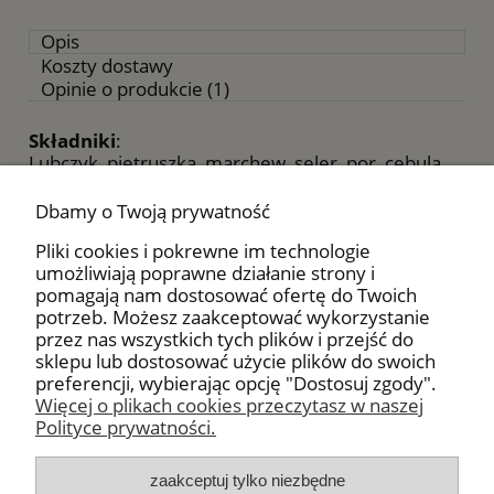
Opis
Koszty dostawy
Opinie o produkcie (1)
Składniki
:
Lubczyk, pietruszka, marchew, seler, por, cebula,
liść laurowy, kurkuma, sól morska.
Dbamy o Twoją prywatność
Polecamy
:
Do rosołu, sosów, sałatek oraz dań mięsnych i
Pliki cookies i pokrewne im technologie
rybnych. Przyprawa do rosołu ma delikatny,
umożliwiają poprawne działanie strony i
naturalny, głęboko warzywny i ziołowy aromat.
pomagają nam dostosować ofertę do Twoich
potrzeb. Możesz zaakceptować wykorzystanie
Uwaga
:
przez nas wszystkich tych plików i przejść do
Nie zawiera glutaminianu sodu i konserwantów !!!
sklepu lub dostosować użycie plików do swoich
preferencji, wybierając opcję "Dostosuj zgody".
Więcej o plikach cookies przeczytasz w naszej
Polityce prywatności.
Moje konto
zaakceptuj tylko niezbędne