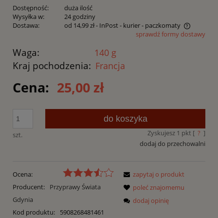
Dostępność:
duża ilość
Wysyłka w:
24 godziny
Dostawa:
od 14,99 zł
- InPost - kurier - paczkomaty
sprawdź formy dostawy
Cena nie zawiera ewentualnych kosztów płatności
Waga:
140 g
Kraj pochodzenia:
Francja
Cena:
25,00 zł
do koszyka
Zyskujesz
1
pkt [
?
]
szt.
dodaj do przechowalni
Ocena:
zapytaj o produkt
Producent:
Przyprawy Świata
poleć znajomemu
Gdynia
dodaj opinię
Kod produktu:
5908268481461