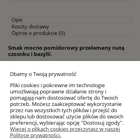
Opis
Koszty dostawy
Opinie o produkcie (0)
Smak mocno pomidorowy przełamany nutą
czosnku i bazylii.
Składniki
:
Pomidory, bazylia, czosnek. Smak mocno
Dbamy o Twoją prywatność
pomidorowy przełamany nutą czosnku i bazylii.
Pliki cookies i pokrewne im technologie
Polecamy
:
umożliwiają poprawne działanie strony i
Jako posypka na kanapki (bruschetta) oraz do
pomagają nam dostosować ofertę do Twoich
sałatek, surówek, sera mozzarella, zapiekanych
potrzeb. Możesz zaakceptować wykorzystanie
tostów a także do dań z makaronu, past
przez nas wszystkich tych plików i przejść do
twarogowych i jajecznicy.
sklepu lub dostosować użycie plików do swoich
preferencji, wybierając opcję "Dostosuj zgody".
Więcej o plikach cookies przeczytasz w naszej
Polityce prywatności.