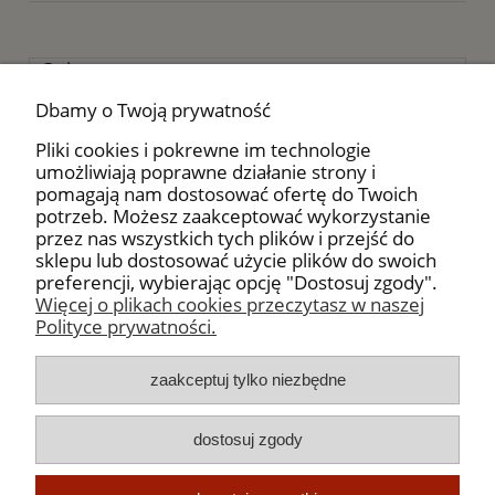
Opis
Koszty dostawy
Dbamy o Twoją prywatność
Opinie o produkcie (0)
Pliki cookies i pokrewne im technologie
Składniki:
umożliwiają poprawne działanie strony i
pomagają nam dostosować ofertę do Twoich
Oregano, bazylia, majeranek, cząber, pieprz
potrzeb. Możesz zaakceptować wykorzystanie
czarny, czosnek granulowany, chili peperonczini,
przez nas wszystkich tych plików i przejść do
cebula, sól morska.
sklepu lub dostosować użycie plików do swoich
preferencji, wybierając opcję "Dostosuj zgody".
Więcej o plikach cookies przeczytasz w naszej
Polityce prywatności.
Moje konto
zaakceptuj tylko niezbędne
Płatności, dostawa i zwroty
dostosuj zgody
Informacje