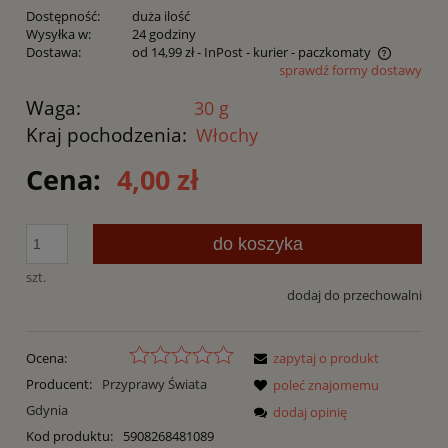
Dostępność:
duża ilość
Wysyłka w:
24 godziny
Dostawa:
od 14,99 zł
- InPost - kurier - paczkomaty
sprawdź formy dostawy
Cena nie zawiera ewentualnych kosztów płatności
Waga:
30 g
Kraj pochodzenia:
Włochy
Cena:
4,00 zł
do koszyka
szt.
dodaj do przechowalni
Ocena:
zapytaj o produkt
Producent:
Przyprawy Świata
poleć znajomemu
Gdynia
dodaj opinię
Kod produktu:
5908268481089