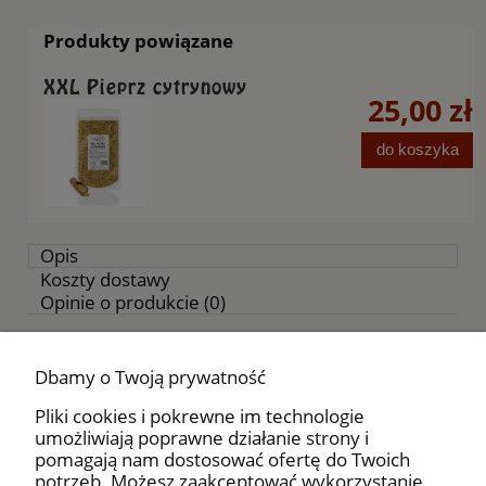
Produkty powiązane
XXL Pieprz cytrynowy
25,00 zł
do koszyka
Opis
Koszty dostawy
Opinie o produkcie (0)
Składniki:
Dbamy o Twoją prywatność
Pieprz czarny młotkowany, skórka cytryny.
Pliki cookies i pokrewne im technologie
Polecamy:
umożliwiają poprawne działanie strony i
pomagają nam dostosować ofertę do Twoich
Do ryb smażonych i grillowanych, mięs pieczonych,
potrzeb. Możesz zaakceptować wykorzystanie