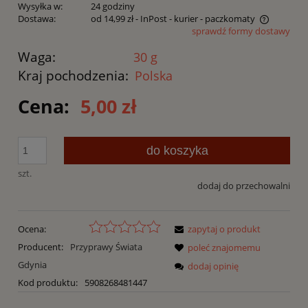
Wysyłka w:
24 godziny
Dostawa:
od 14,99 zł
- InPost - kurier - paczkomaty
sprawdź formy dostawy
Cena nie zawiera ewentualnych kosztów płatności
Waga:
30 g
Kraj pochodzenia:
Polska
Cena:
5,00 zł
do koszyka
szt.
dodaj do przechowalni
Ocena:
zapytaj o produkt
Producent:
Przyprawy Świata
poleć znajomemu
Gdynia
dodaj opinię
Kod produktu:
5908268481447