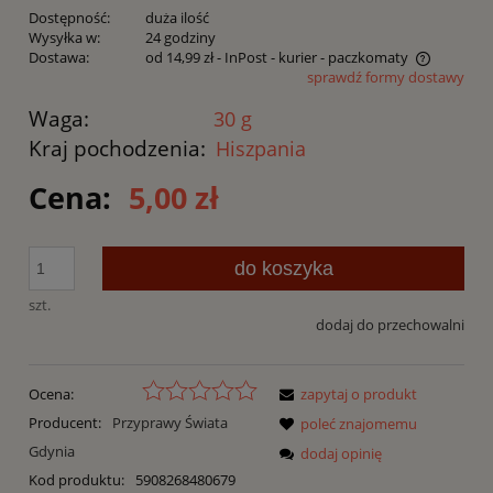
Dostępność:
duża ilość
Wysyłka w:
24 godziny
Dostawa:
od 14,99 zł
- InPost - kurier - paczkomaty
sprawdź formy dostawy
Cena nie zawiera ewentualnych kosztów płatności
Waga:
30 g
Kraj pochodzenia:
Hiszpania
Cena:
5,00 zł
do koszyka
szt.
dodaj do przechowalni
Ocena:
zapytaj o produkt
Producent:
Przyprawy Świata
poleć znajomemu
Gdynia
dodaj opinię
Kod produktu:
5908268480679