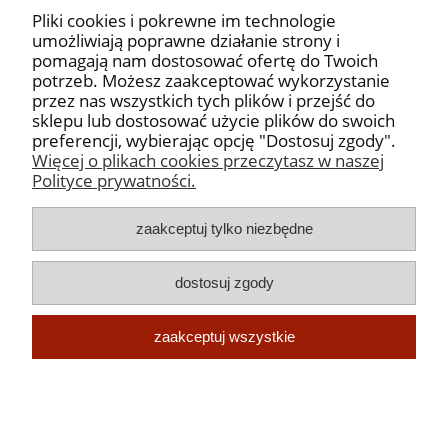
Porada:
Pliki cookies i pokrewne im technologie
umożliwiają poprawne działanie strony i
Papryczki są suszone powoli nad dymem z
pomagają nam dostosować ofertę do Twoich
dębowego drewna popularne w kuchni
potrzeb. Możesz zaakceptować wykorzystanie
hiszpańskiej. To znakomity sposób na uzyskanie
przez nas wszystkich tych plików i przejść do
smaku wędzenia bez ostrości.
sklepu lub dostosować użycie plików do swoich
preferencji, wybierając opcję "Dostosuj zgody".
Więcej o plikach cookies przeczytasz w naszej
Polityce prywatności.
Moje konto
zaakceptuj tylko niezbędne
Płatności, dostawa i zwroty
dostosuj zgody
Informacje
zaakceptuj wszystkie
O nas
pokaż pełną wersję strony
Sklep internetowy Shoper.pl